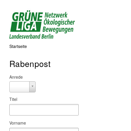
Direkt
zum
Inhalt
Startseite
Pfadnavigation
Rabenpost
Anrede
Anrede
Titel
Vorname